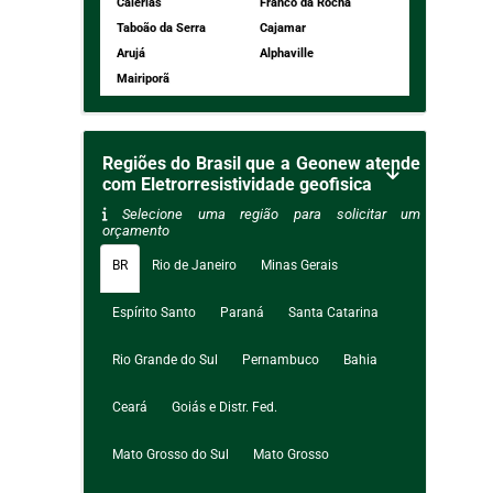
Caierias
Franco da Rocha
Taboão da Serra
Cajamar
Arujá
Alphaville
Mairiporã
Regiões do Brasil que a Geonew atende
com Eletrorresistividade geofisica
Selecione uma região para solicitar um
orçamento
BR
Rio de Janeiro
Minas Gerais
Espírito Santo
Paraná
Santa Catarina
Rio Grande do Sul
Pernambuco
Bahia
Ceará
Goiás e Distr. Fed.
Mato Grosso do Sul
Mato Grosso