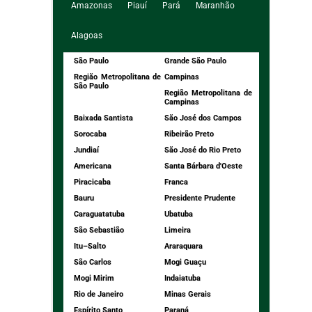
Amazonas
Piauí
Pará
Maranhão
Alagoas
São Paulo
Grande São Paulo
Região Metropolitana de
Campinas
São Paulo
Região Metropolitana de
Campinas
Baixada Santista
São José dos Campos
Sorocaba
Ribeirão Preto
Jundiaí
São José do Rio Preto
Americana
Santa Bárbara d'Oeste
Piracicaba
Franca
Bauru
Presidente Prudente
Caraguatatuba
Ubatuba
São Sebastião
Limeira
Itu–Salto
Araraquara
São Carlos
Mogi Guaçu
Mogi Mirim
Indaiatuba
Rio de Janeiro
Minas Gerais
Espírito Santo
Paraná