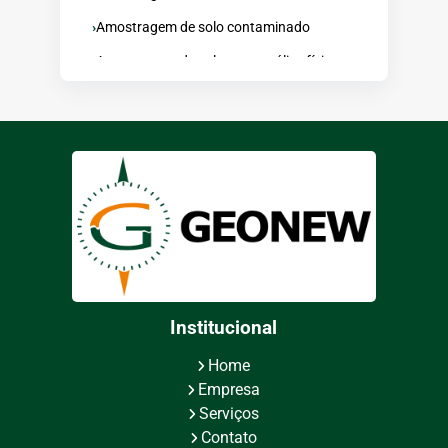
Amostragem de solo contaminado
Amostragem de solo para análise física
Amostragem de solo sistematizada
Amostragem de testemunho de
sondagem
Amostragem minerio de ferro
Auditoria mineração
Banco de dados geologia
Caminhamento elétrico
Coleta de sedimentos
Institucional
Consultoria de geologia aplicada
Home
Consultoria em geologia
Empresa
Serviços
Consultoria em mineração
Contato