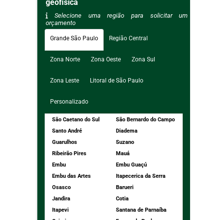
geofisica
Selecione uma região para solicitar um
orçamento
Grande São Paulo
Região Central
Zona Norte
Zona Oeste
Zona Sul
Zona Leste
Litoral de São Paulo
Personalizado
São Caetano do Sul
São Bernardo do Campo
Santo André
Diadema
Guarulhos
Suzano
Ribeirão Pires
Mauá
Embu
Embu Guaçú
Embu das Artes
Itapecerica da Serra
Osasco
Barueri
Jandira
Cotia
Itapevi
Santana de Parnaíba