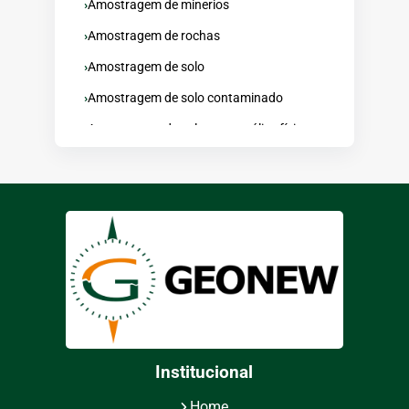
Amostragem de minerios
Amostragem de rochas
Amostragem de solo
Amostragem de solo contaminado
Amostragem de solo para análise física
Amostragem de solo sistematizada
Amostragem de testemunho de
sondagem
Amostragem minerio de ferro
Auditoria mineração
Banco de dados geologia
Caminhamento elétrico
Coleta de sedimentos
Institucional
Consultoria de geologia aplicada
Home