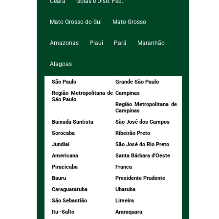
Ceará
Goiás e Distr. Fed.
Mato Grosso do Sul
Mato Grosso
Amazonas
Piauí
Pará
Maranhão
Alagoas
São Paulo
Grande São Paulo
Região Metropolitana de
Campinas
São Paulo
Região Metropolitana de
Campinas
Baixada Santista
São José dos Campos
Sorocaba
Ribeirão Preto
Jundiaí
São José do Rio Preto
Americana
Santa Bárbara d'Oeste
Piracicaba
Franca
Bauru
Presidente Prudente
Caraguatatuba
Ubatuba
São Sebastião
Limeira
Itu–Salto
Araraquara