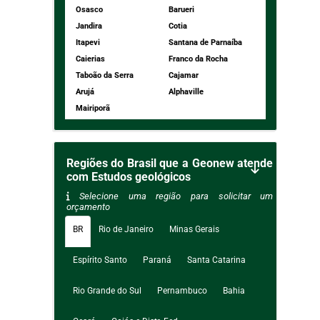
Osasco
Barueri
Jandira
Cotia
Itapevi
Santana de Parnaíba
Caierias
Franco da Rocha
Taboão da Serra
Cajamar
Arujá
Alphaville
Mairiporã
Regiões do Brasil que a Geonew atende
com Estudos geológicos
Selecione uma região para solicitar um
orçamento
BR
Rio de Janeiro
Minas Gerais
Espírito Santo
Paraná
Santa Catarina
Rio Grande do Sul
Pernambuco
Bahia