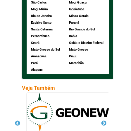
São Carlos
Mogi Guaçu
Mogi Mirim
Indaiatuba
Rio de Janeiro
Minas Gerais
Espírito Santo
Paraná
Santa Catarina
Rio Grande do Sul
Pernambuco
Bahia
Ceará
Goiás e Distrito Federal
Mato Grosso do Sul
Mato Grosso
Amazonas
Piauí
Pará
Maranhão
Alagoas
Veja Também