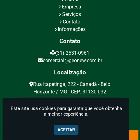
Consultoria em geologia
Empresa
Serviços
Consultoria em mineração
Contato
Consultoria geologia mineração
Informações
Contrato de locação de poço artesiano
Contato
Cubagem de reservas minerais
(31) 2531-0961
Cubagem mineração
comercial@geonew.com.br
Descrição de testemunhos de sondagem
Localização
Descrição geotécnica de testemunhos de
Rua Itapetinga, 222 - Canadá - Belo
sondagem
Horizonte / MG - CEP: 31130-032
Elaboração de plano de pesquisa
Geonew - Geologia, Mineração e Meio Ambiente
Eletrorresistividade
Este site usa cookies para garantir que você obtenha
a melhor experiência.
Eletrorresistividade geofisica
Eletrorresistividade geologia
ACEITAR
Eletrorresistividade preço