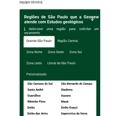
equipe técnica.
Regiões de São Paulo que a Geonew
atende com Estudos geológicos
Selecione uma região para solicitar um
orçamento
Grande São Paulo
Região Central
Zona Norte
Zona Oeste
Zona Sul
Zona Leste
Litoral de São Paulo
Personalizado
São Caetano do Sul
São Bernardo do Campo
Santo André
Diadema
Guarulhos
Suzano
Ribeirão Pires
Mauá
Embu
Embu Guaçú
Embu das Artes
Itapecerica da Serra