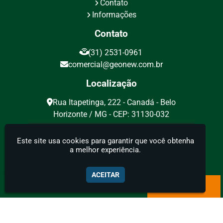
Contato
Consultoria geologia mineração
Informações
Contrato de locação de poço artesiano
Contato
Cubagem de reservas minerais
(31) 2531-0961
Cubagem mineração
comercial@geonew.com.br
Descrição de testemunhos de sondagem
Localização
Descrição geotécnica de testemunhos de
Rua Itapetinga, 222 - Canadá - Belo
sondagem
Horizonte / MG - CEP: 31130-032
Elaboração de plano de pesquisa
Geonew - Geologia, Mineração e Meio Ambiente
Eletrorresistividade
Este site usa cookies para garantir que você obtenha
a melhor experiência.
Eletrorresistividade geofisica
Eletrorresistividade geologia
ACEITAR
Eletrorresistividade preço
Eletrorresistividade solo
Empresa brasileira de geologia