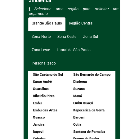
ambiental
Selecione uma região para solicitar um
orçamento
Grande São Paulo
Região Central
Zona Norte
Zona Oeste
Zona Sul
Zona Leste
Litoral de São Paulo
Personalizado
São Caetano do Sul
São Bernardo do Campo
Santo André
Diadema
Guarulhos
Suzano
Ribeirão Pires
Mauá
Embu
Embu Guaçú
Embu das Artes
Itapecerica da Serra
Osasco
Barueri
Jandira
Cotia
Itapevi
Santana de Parnaíba
Caierias
Franco da Rocha