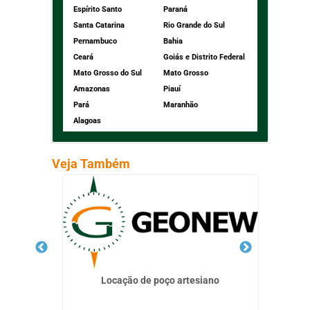
Espírito Santo
Paraná
Santa Catarina
Rio Grande do Sul
Pernambuco
Bahia
Ceará
Goiás e Distrito Federal
Mato Grosso do Sul
Mato Grosso
Amazonas
Piauí
Pará
Maranhão
Alagoas
Veja Também
a
Locação de poço artesiano