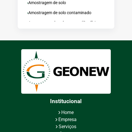
Amostragem de solo
Amostragem de solo contaminado
Amostragem de solo para análise física
Amostragem de solo sistematizada
Amostragem de testemunho de
sondagem
Amostragem minerio de ferro
Auditoria mineração
Banco de dados geologia
Caminhamento elétrico
Coleta de sedimentos
Institucional
Consultoria de geologia aplicada
Home
Consultoria em geologia
Empresa
Serviços
Consultoria em mineração