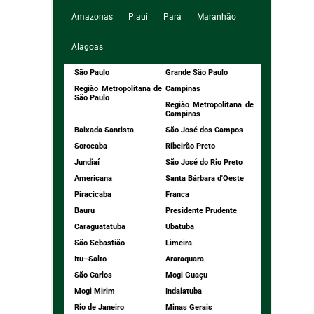
Amazonas
Piauí
Pará
Maranhão
Alagoas
São Paulo
Grande São Paulo
Região Metropolitana de
Campinas
São Paulo
Região Metropolitana de
Campinas
Baixada Santista
São José dos Campos
Sorocaba
Ribeirão Preto
Jundiaí
São José do Rio Preto
Americana
Santa Bárbara d'Oeste
Piracicaba
Franca
Bauru
Presidente Prudente
Caraguatatuba
Ubatuba
São Sebastião
Limeira
Itu–Salto
Araraquara
São Carlos
Mogi Guaçu
Mogi Mirim
Indaiatuba
Rio de Janeiro
Minas Gerais