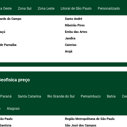
a Oeste
Zona Sul
Zona Leste
Litoral de São Paulo
Personalizado
nardo do Campo
Santo André
Ribeirão Pires
açú
Embu das Artes
Jandira
de Parnaíba
Caierias
Arujá
eofisica preço
Paraná
Santa Catarina
Rio Grande do Sul
Pernambuco
Bahia
Ce
o
Alagoas
ão Paulo
Região Metropolitana de São Paulo
Santista
São José dos Campos