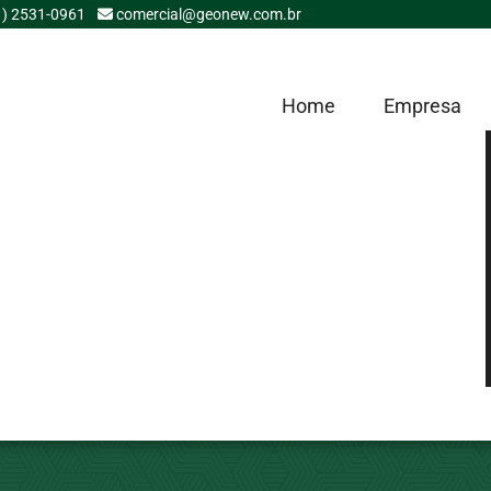
1) 2531-0961
comercial@geonew.com.br
Home
Empresa