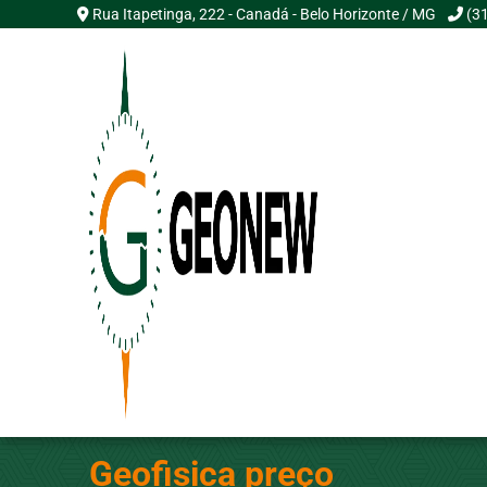
Rua Itapetinga, 222 - Canadá - Belo Horizonte / MG
(3
Geofisica preço