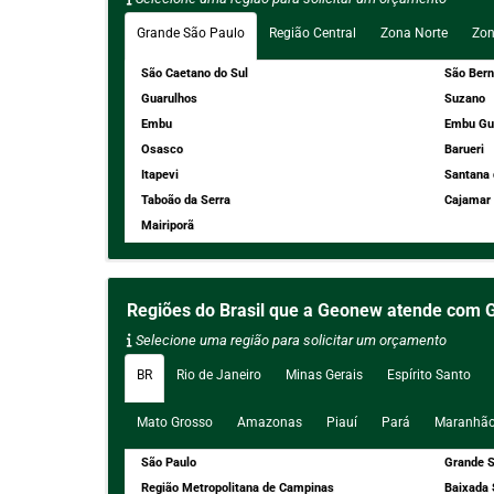
Grande São Paulo
Região Central
Zona Norte
Zon
São Caetano do Sul
São Ber
Guarulhos
Suzano
Embu
Embu Gu
Osasco
Barueri
Itapevi
Santana 
Taboão da Serra
Cajamar
Mairiporã
Regiões do Brasil que a Geonew atende com G
Selecione uma região para solicitar um orçamento
BR
Rio de Janeiro
Minas Gerais
Espírito Santo
Mato Grosso
Amazonas
Piauí
Pará
Maranhã
São Paulo
Grande S
Região Metropolitana de Campinas
Baixada 